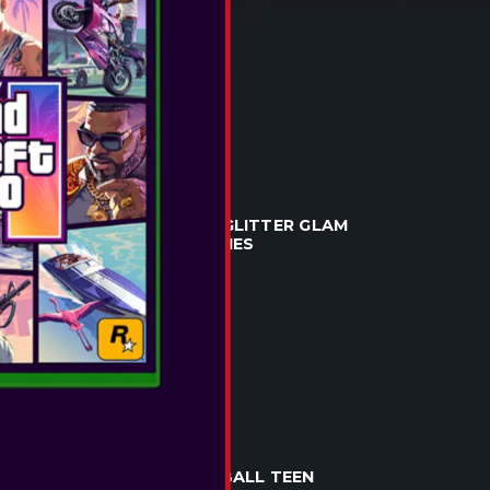
...
POGLEJTE VEČ
OTL - L.O.L. SURPRISE GLITTER GLAM
TEEN DOME HEADPHONES
...
POGLEJTE VEČ
OTL - POKEMON POKEBALL TEEN