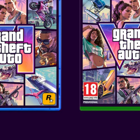
VEČ
RY POTTER HOGWARTS
N DOME HEADPHONES
VEČ
NESE PIKACHU TEEN