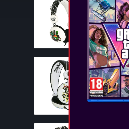
...
POGLEJTE 
OTL - HAR
CREST TEE
...
POGLEJTE 
OTL - JAPA