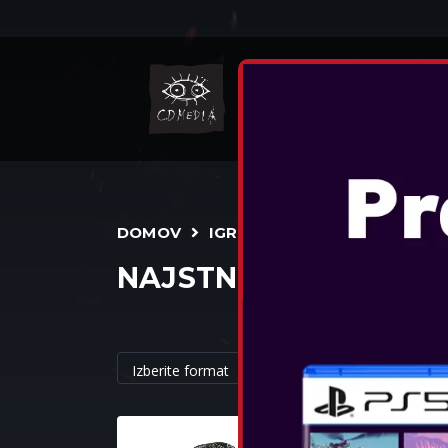
NINTENDO
IGR
DOMOV
IGRALNI PRIPOMOČKI
NAJSTNIKI/ODRASLI
OTL - MINE
HEADPHON