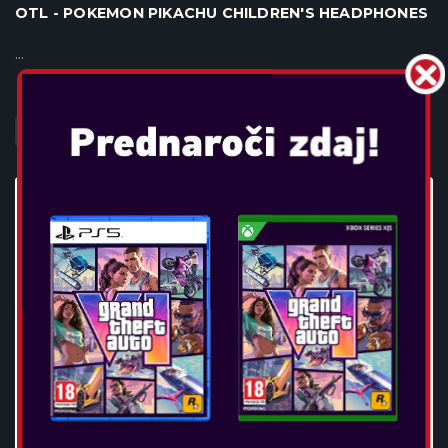
OTL - POKEMON PIKACHU CHILDREN'S HEADPHONES
...
POGLEJTE VEČ