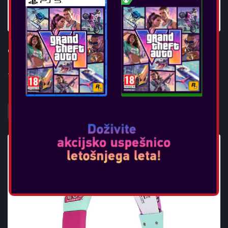
OTL - SUPER MARIO CHILDREN'S HEADPHONES
...
POGLEJTE VEČ