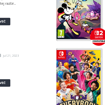
ej razšir...
VEČ
jul 21, 2023
VEČ