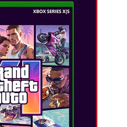
LUIGI'S MANSION 2 HD
Datum izida:
jun 27, 2024
...
POGLEJTE VEČ