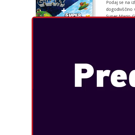
Podaj se na i
dogodivščino 
Super Mario G
POGLEJTE 
DONKEY KO
Datum izida:
Skočite, zakor
Donkey Kong Is
Pomagajte Do
povrniti drag
zlobnega Tiki 