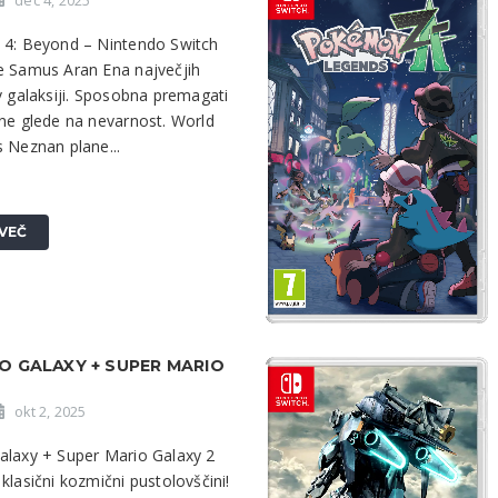
dec 4, 2025
 4: Beyond – Nintendo Switch
e Samus Aran Ena največjih
v galaksiji. Sposobna premagati
 ne glede na nevarnost. World
 Neznan plane...
VEČ
O GALAXY + SUPER MARIO
okt 2, 2025
alaxy + Super Mario Galaxy 2
klasični kozmični pustolovščini!