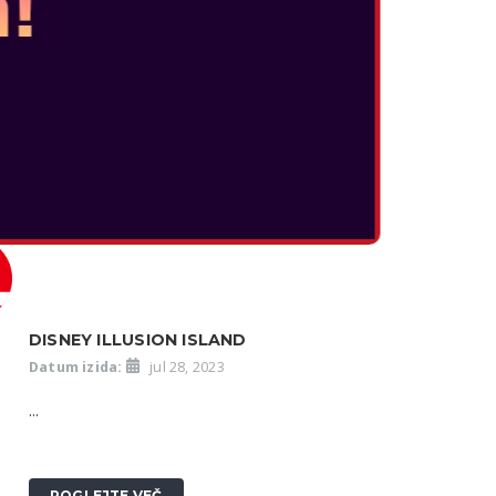
V igri Super Mario RPG za Nintendo Switch se
želje lahko uresničijo! Povežite se z
nenavadno skupino junakov, rešite Zvezdno
cesto in ustavite nadležno tolpo Smithy. Ta
pisana RPG igra ima posodobljen...
POGLEJTE VEČ
DISNEY ILLUSION ISLAND
Datum izida:
jul 28, 2023
...
POGLEJTE VEČ