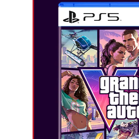
POGLEJTE 
THE LEGEND
WISDOM
Datum izida:
...
POGLEJTE 