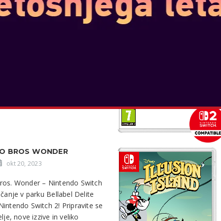
t v mestu Staro rivalstvo, ki se
a Game Boy Advance, se znova
ri Mario proti Donkey Kongu na
ch. S popolnoma novo grafiko,
e ugank ...
VEČ
IO BROS WONDER
okt 20, 2023
ros. Wonder – Nintendo Switch
ečanje v parku Bellabel Delite
intendo Switch 2! Pripravite se
lje, nove izzive in veliko