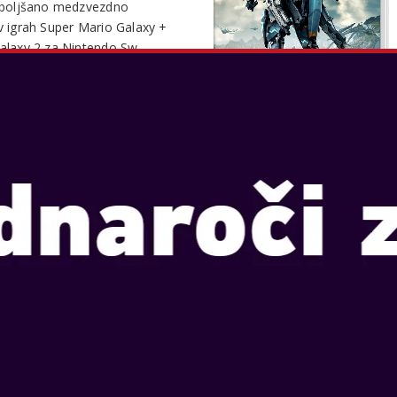
zboljšano medzvezdno
v igrah Super Mario Galaxy +
alaxy 2 za Nintendo Sw...
VEČ
NG COUNTRY RETURNS HD
jan 16, 2025
akajte in skotalite se čez
land v 2D platformerski akciji!
nkey Kongu in Diddy Kongu
oceno zalogo banan od
Tak plemena! Stopite po s...