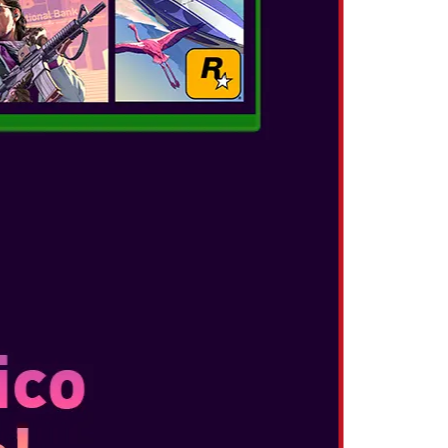
THE LEGEND OF ZELDA TEARS OF THE
KINGDOM
Datum izida:
maj 12, 2024
Izdaja za Nintendo Switch 2 vključuje:
Izboljšana zmogljivost pri višji ločljivosti.
Podpora za HDR*. *Za igranje v TV načinu je
potreben zaslon združljiv s HDR. Raziščite
deželo, nebo in globine deže...
POGLEJTE VEČ
SUPER MARIO RPG
Datum izida:
nov 17, 2023