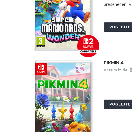
presenečenj v t
POGLEJTE 
PIKMIN 4
Datum izida:
...
POGLEJTE 