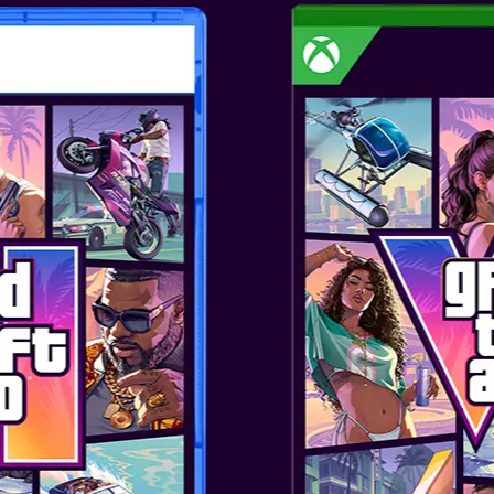
VEČ
 OF ZELDA ECHOES OF
sep 26, 2024
VEČ