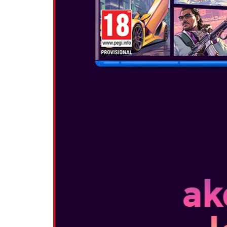
PAPER MAR
DOOR
Datum izida:
Join Mario and
discover a leg
ancient Thous
GameCube clas
graphics in Pa
POGLEJTE 
MARIO VS 
Datum izida: