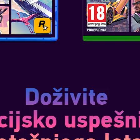
IO THE THOUSAND-YEAR
maj 23, 2024
 friends on a journey to
endary treasure behind the
and-Year Door. The Nintendo
sic returns with updated
per Mario: The Thousand-Yea...
VEČ
DONKEY KONG
feb 16, 2024