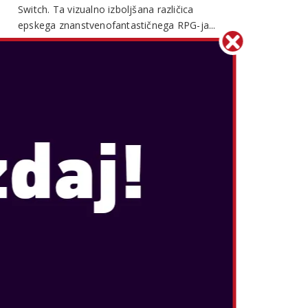
Switch. Ta vizualno izboljšana različica
epskega znanstvenofantastičnega RPG-ja...
POGLEJTE VEČ
SUPER MARIO PARTY JAMBOREE
Datum izida:
okt 17, 2024
...
POGLEJTE VEČ