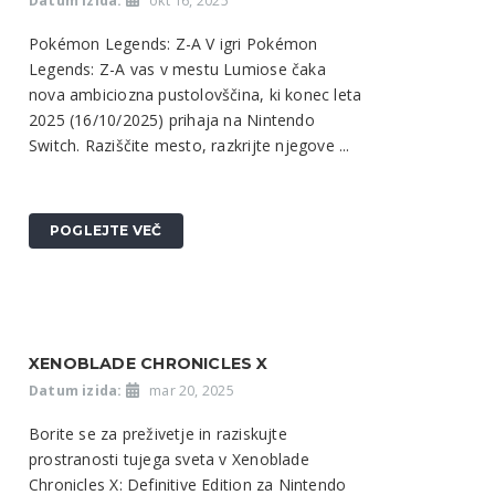
Datum izida:
okt 16, 2025
Pokémon Legends: Z-A V igri Pokémon
Legends: Z-A vas v mestu Lumiose čaka
nova ambiciozna pustolovščina, ki konec leta
2025 (16/10/2025) prihaja na Nintendo
Switch. Raziščite mesto, razkrijte njegove ...
POGLEJTE VEČ
XENOBLADE CHRONICLES X
Datum izida:
mar 20, 2025
Borite se za preživetje in raziskujte
prostranosti tujega sveta v Xenoblade
Chronicles X: Definitive Edition za Nintendo