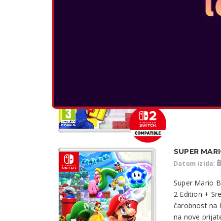
"Igrače so spe
je razgrelo n
razplamti v ig
Nintendo Swit
rešite vse vrst
POGLEJTE 
SUPER MAR
Datum izida:
Super Mario B
2 Edition + Sr
čarobnost na N
na nove prijate