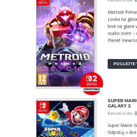
Datum izida:
Metroid Prime
Lovka na glav
lovk na glave 
vsako oviro –
Planet Viewros
POGLEJTE 
SUPER MARI
GALAXY 2
Datum izida:
Super Mario G
Odpotuj v dve 