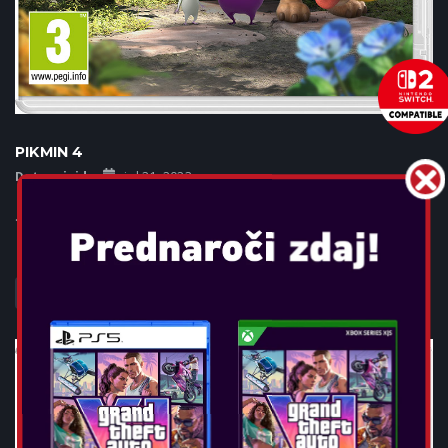
PIKMIN 4
Datum izida:
jul 21, 2023
...
POGLEJTE VEČ