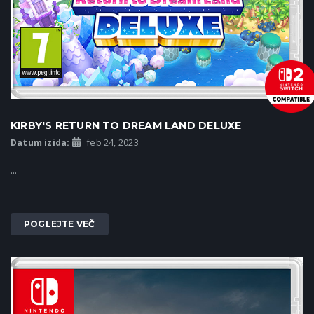
KIRBY'S RETURN TO DREAM LAND DELUXE
Datum izida:
feb 24, 2023
...
POGLEJTE VEČ