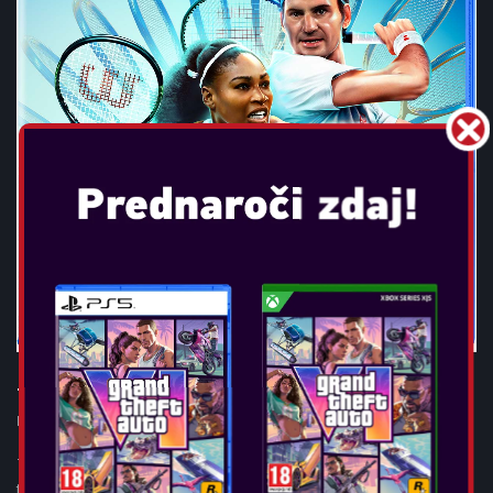
TOPSPIN 2K25
Datum izida:
apr 26, 2024
The TopSpin franchise returns with TopSpin 2K25, featuring
tennis legends Roger Federer, Serena Williams, and a cast of