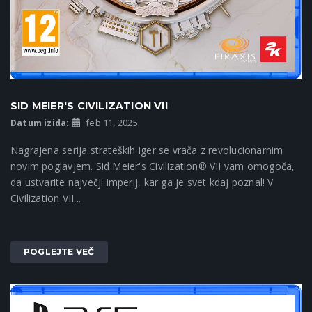
SID MEIER'S CIVILIZATION VII
Datum izida:
feb 11, 2025
Nagrajena serija strateških iger se vrača z revolucionarnim
novim poglavjem. Sid Meier's Civilization® VII vam omogoča,
da ustvarite največji imperij, kar ga je svet kdaj poznal! V
Civilization VII...
POGLEJTE VEČ