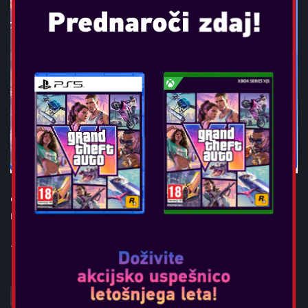
GOTHAM KNIGHTS
Datum izida:
okt 21, 2022
...
POGLEJTE VEČ