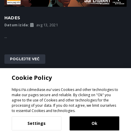
HADES
Datum izida:
avg 13, 2021
...
POGLEJTE VEČ
Cookie Policy
1
2
4
3
https://si.cdmediase.eu/ uses Cookies and other technologies to
make our pages secure and reliable. By clicking on "Ok" you
agree to the use of Cookies and other technologies for the
processing of your data. If you do not agree, we limit ourselves
Oblikoval in razvil
GeeSmo - Internet Transformation
to essential Cookies and technologies.
Settings
Ok