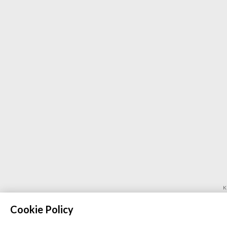
K
C
Cookie Policy
CD Media 