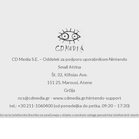
CD Media S.E. – Oddelek za podporo uporabnikom Nintendo
Small Atrina
Št. 32, Kifisias Ave.
151 25, Marousi, Atene
Grčija
ncs@cdmedia.gr
-
www.cdmedia.gr/nintendo-support
tel.: +30 211-1060400 (od ponedeljka do petka, 09:30 – 17:30)
lici na to telefonsko številko se zaračunajo v skladu s cenikom vašega ponudnika telefonskih storite
ene se razlikujejo glede na državo izvora in vrsto klica (mednarodni, domači, mobilni ali stacionarni
Za več informacij v zvezi s cenami stopite v stik z vašim ponudnikom telefonskih storitev.
Preden pokličete, za dovoljenje zaprosite osebo, ki je odgovorna za račun.
Na tej telefonski številki ni mogoče dobiti nasvetov v zvezi z igranjem iger.
S.E. – Oddelek za podporo uporabnikom Nintendo lahko kontaktirate od ponedeljka do petka, 09:3