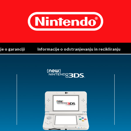
je o garanciji
Informacije o odstranjevanju in recikliranju