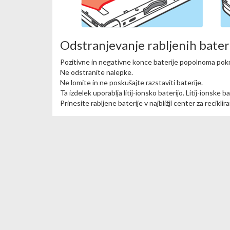
Odstranjevanje rabljenih bater
Pozitivne in negativne konce baterije popolnoma pokr
Ne odstranite nalepke.
Ne lomite in ne poskušajte razstaviti baterije.
Ta izdelek uporablja litij-ionsko baterijo. Litij-ionske 
Prinesite rabljene baterije v najbližji center za reciklira