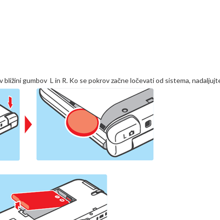
v bližini gumbov L in R. Ko se pokrov začne ločevati od sistema, nadaljujt