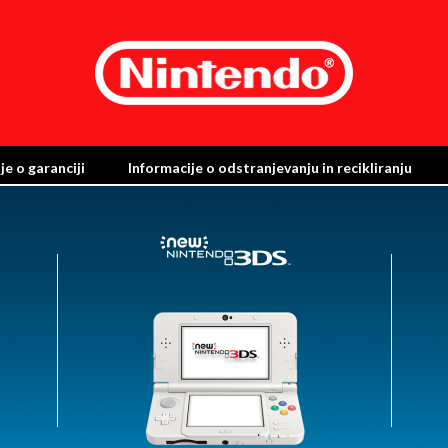
je o garanciji
Informacije o odstranjevanju in recikliranju