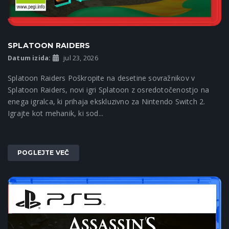
SPLATOON RAIDERS
Datum izida:
jul 23, 2026
Splatoon Raiders Poškropite na desetine sovražnikov v
Splatoon Raiders, novi igri Splatoon z osredotočenostjo na
enega igralca, ki prihaja ekskluzivno za Nintendo Switch 2.
Igrajte kot mehanik, ki sod...
POGLEJTE VEČ