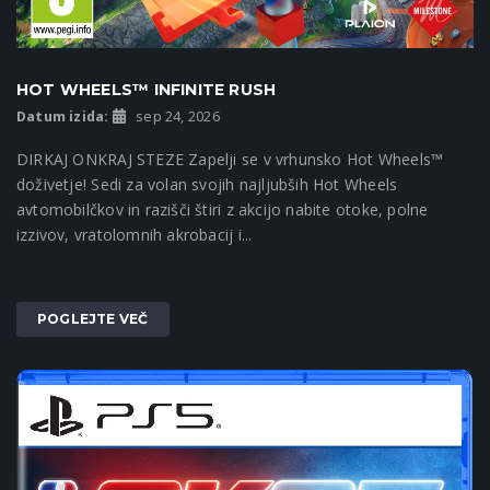
HOT WHEELS™ INFINITE RUSH
Datum izida:
sep 24, 2026
DIRKAJ ONKRAJ STEZE Zapelji se v vrhunsko Hot Wheels™
doživetje! Sedi za volan svojih najljubših Hot Wheels
avtomobilčkov in razišči štiri z akcijo nabite otoke, polne
izzivov, vratolomnih akrobacij i...
POGLEJTE VEČ