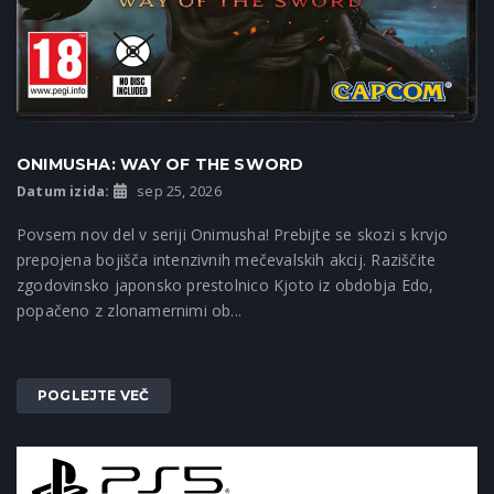
ONIMUSHA: WAY OF THE SWORD
Datum izida:
sep 25, 2026
Povsem nov del v seriji Onimusha! Prebijte se skozi s krvjo
prepojena bojišča intenzivnih mečevalskih akcij. Raziščite
zgodovinsko japonsko prestolnico Kjoto iz obdobja Edo,
popačeno z zlonamernimi ob...
POGLEJTE VEČ