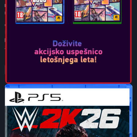
PRAGMATA
Datum izida:
apr 24, 2026
OPIS IGRE Capcomov najnovejši IP — PRAGMATA™.
Popolnoma nova znanstvenofantastična akcijska
pustolovščina z edinstvenim hekerskim zasukom. Dogajanje
je v bližnji prihodnosti, kjer morata protagonista ...
POGLEJTE VEČ