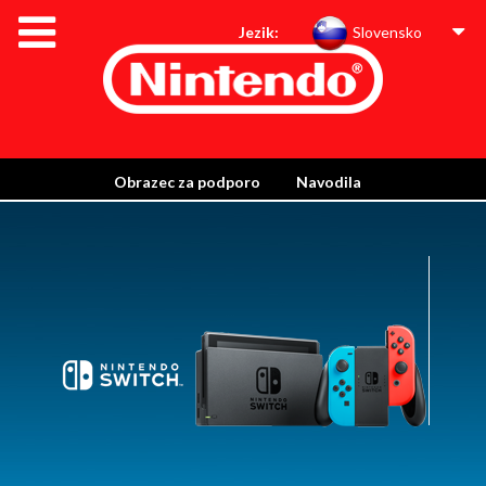
Jezik:
Slovensko
Obrazec za podporo
Navodila
Informacije o garanciji
Informacije o odstranjevanju in recikliranju
Informacije o okoljsko primerni zasnovi konzole