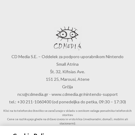
CD Media S.E. – Oddelek za podporo uporabnikom Nintendo
Small Atrina
Št. 32, Kifisias Ave.
151 25, Marousi, Atene
Grčija
ncs@cdmedia.gr
-
www.cdmedia.gr/nintendo-support
tel.: +30 211-1060400 (od ponedeljka do petka, 09:30 – 17:30)
Klici na to telefonsko številko se zaračunajo v skladu s cenikom vašega ponudnika telefonskih
storitev.
Cene se razlikujejo glede na državo izvora in vrsto klica (mednarodni, domači, mobilni ali
stacionarni).
Za več informacij v zvezi s cenami stopite v stik z vašim ponudnikom telefonskih storitev.
Preden pokličete, za dovoljenje zaprosite osebo, ki je odgovorna za račun.