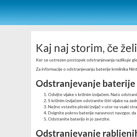
Kaj naj storim, če že
Ker se ustrezen postopek odstranjevanja razlikuje gl
Za informacije o odstranjevanju baterije krmilnika Nin
Odstranjevanje baterije
Odvijte vijake s križnim izvijačem. Nato odstrani
S križnim izvijačem odstranite štiri vijake na zadn
Nežno vstavite ploski izvijač v utor na vsaki str
Dvignite pokrov baterije naravnost navzgor, da 
Odstranite baterijo in jo zavrzite.
Odstranjevanje rabljenih