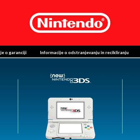
je o garanciji
Informacije o odstranjevanju in recikliranju