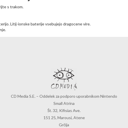
ijte s trakom.
erijo. Litij-ionske baterije vsebujejo dragocene vire.
nje.
CD Media S.E. – Oddelek za podporo uporabnikom Nintendo
Small Atrina
Št. 32, Kifisias Ave.
151 25, Marousi, Atene
Grčija