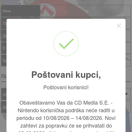
Име
×
Презиме
Датум рођења
Е-маил
Број телефона:
Poštovani kupci,
Појединости о уређају
Poštovani korisnici!
уређају
Тип
Бoja уређаја
Obaveštavamo Vas da CD Media S.E. -
Датум куповине
Nintendo korisnička podrška neće raditi u
periodu od 10/08/2026 – 14/08/2026. Novi
zahtevi za popravku će se prihvatati do
Потврђујем да имам 18 година или више