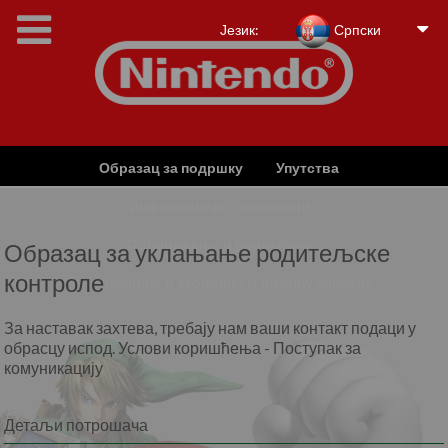
Језик:
Српски
Образац за подршку
Упутства
Информације о гаранцији
Одбацивање и рециклажа
Образац за уклањање родитељске
контроле
Информације о еколошком дизајну конзоле
За наставак захтева, требају нам ваши контакт подаци у
обрасцу испод. Услови коришћења - Поступак за
комуникацију
Детаљи потрошача