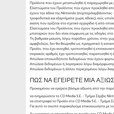
Προϊόντα που έχουν μεταπωληθεί ή παραχωρηθεί με 
Ελαττώματα του Προϊόντος που έχουν προκληθεί από τυ
έχουν την άδεια της Nintendo (συμπεριλαμβάνοντας -ε
τροφοδοτικά και εξαρτήματα χωρίς άδειες), ιούς υπο
εκείνη που ορίζεται στο σχετικό εγχειρίδιο ή από ο
Ελαττώματα του Προϊόντος που έχουν προκληθεί από
μπαταριών που δεν είναι σύμφωνη με τις οδηγίες στα σ
Τη βαθμιαία μείωση, λόγω παρόδου χρόνου, στην χωρ
αμφιβολιών, δεν θα θεωρηθεί ως πραγματικό ή κατασ
Προϊόν, που έχει ανοιχθεί, τροποποιηθεί ή επισκευα
σειριακός αριθμός έχει τροποποιηθεί, παραποιηθεί ή έ
Απώλεια οποιωνδήποτε δεδομένων που έχουν φορτωθε
Απώλεια δεδομένων ή λογισμικού λόγω διαμόρφωσης τη
Απώλεια δεδομένων ή άλλου περιεχομένου λόγω διαγ
ΠΩΣ ΝΑ ΕΓΕΙΡΕΤΕ ΜΙΑ ΑΞΙΩ
Προκειμένου να εγείρετε βάσιμα αξίωση από την παρ
να ενημερώσετε το CD Media S.E. - Τμήμα Σέρβις Nin
να επιστραφεί το Προϊόν στο CD Media S.E. - Τμήμα 
Για αυτό το σκοπό παρακαλούμε επικοινωνήστε με το 
Αν χρειαστεί να αποστείλετε το προϊόν στο CD Media 