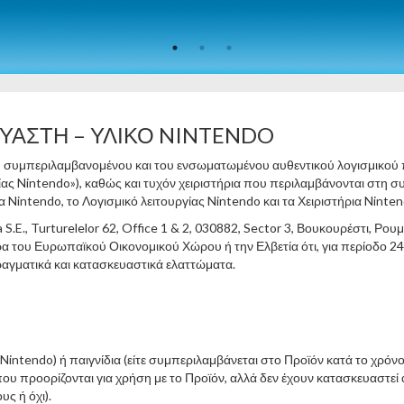
ΥΑΣΤΗ – ΥΛΙΚΟ NINTENDO
 συμπεριλαμβανομένου και του ενσωματωμένου αυθεντικού λογισμικού π
ας Nintendo»), καθώς και τυχόν χειριστήρια που περιλαμβάνονται στη συ
Nintendo, το Λογισμικό λειτουργίας Nintendo και τα Χειριστήρια Ninten
S.E., Turturelelor 62, Office 1 & 2, 030882, Sector 3, Βουκουρέστι, Ρο
α του Ευρωπαϊκού Οικονομικού Χώρου ή την Ελβετία ότι, για περίοδο 2
ραγματικά και κατασκευαστικά ελαττώματα.
Nintendo) ή παιγνίδια (είτε συμπεριλαμβάνεται στο Προϊόν κατά το χρόνο α
ου προορίζονται για χρήση με το Προϊόν, αλλά δεν έχουν κατασκευαστεί 
ς ή όχι).