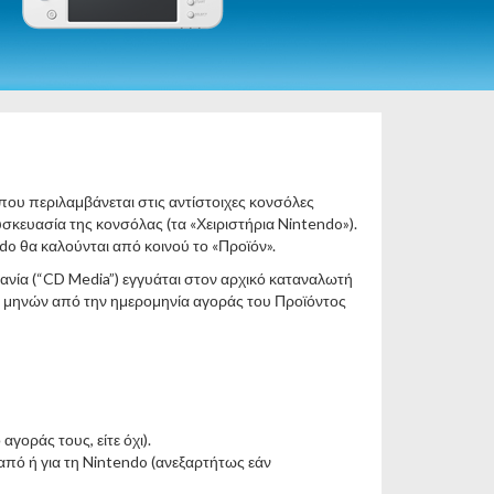
ου περιλαμβάνεται στις αντίστοιχες κονσόλες
σκευασία της κονσόλας (τα «Χειριστήρια Nintendo»).
do θα καλούνται από κοινού το «Προϊόν».
υμανία (“CD Media”) εγγυάται στον αρχικό καταναλωτή
4 μηνών από την ημερομηνία αγοράς του Προϊόντος
γοράς τους, είτε όχι).
από ή για τη Nintendo (ανεξαρτήτως εάν