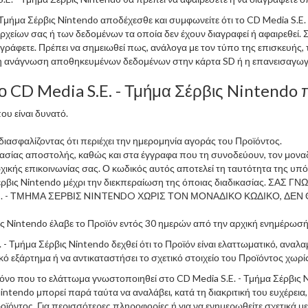
Τμήμα Σέρβις Nintendo αποδέχεσθε και συμφωνείτε ότι το CD Media S.E. 
είων σας ή των δεδομένων τα οποία δεν έχουν διαγραφεί ή αφαιρεθεί. Σ
αγράφετε. Πρέπει να σημειωθεί πως, ανάλογα με τον τύπο της επισκευής
η η ανάγνωση αποθηκευμένων δεδομένων στην κάρτα SD ή η επανεισαγωγή
ο CD Media S.E. - Τμήμα Σέρβις Nintendo
υ είναι δυνατό.
ιασφαλίζοντας ότι περιέχει την ημερομηνία αγοράς του Προϊόντος.
υασίας αποστολής, καθώς και στα έγγραφα που τη συνοδεύουν, τον μοναδ
ρχικής επικοινωνίας σας. Ο κωδικός αυτός αποτελεί τη ταυτότητα της υπό
μα Σέρβις Nintendo μέχρι την διεκπεραίωση της όποιας διαδικασίας
. - ΤΜΗΜΑ ΣΕΡΒΙΣ NINTENDO ΧΩΡΙΣ ΤΟΝ ΜΟΝΑΔΙΚΟ ΚΩΔΙΚΟ, ΔΕΝ 
βις Nintendo έλαβε το Προϊόν εντός 30 ημερών από την αρχική ενημέρωσή
- Τμήμα Σέρβις Nintendo δεχθεί ότι το Προϊόν είναι ελαττωματικό, αναλαμ
ικό εξάρτημα ή να αντικαταστήσει το σχετικό στοιχείο του Προϊόντος χωρ
ρόνο που το ελάττωμα γνωστοποιηθεί στο CD Media S.E. - Τμήμα Σέρβις 
ntendo μπορεί παρά ταύτα να αναλάβει, κατά τη διακριτική του ευχέρεια,
ροϊόντος. Για περισσότερες πληροφορίες ή για να ενημερωθείτε σχετικά μ