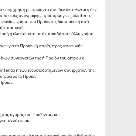
σκευή, χρήση με προϊόντα που δεν διατίθενται ή δεν
, συσκευές αντιγραφής, προσαρμογείς (adapters),
οινωνίας, χρήση του Προϊόντος διαφορετική από
λή κατασκευή.
ιαρροή ή ελαττώματα από οποιαδήποτε άλλη χρήση
ιών για το Προϊόν (η οποία, προς αποφυγήν
ημένων συνεργατών της ή Προϊόν του οποίου ο
intendo ή των εξουσιοδοτημένων συνεργατών της.
 μαζί με το Προϊόν).
Προϊόν.
ς σας αγοράς του Προϊόντος, και
για το ελάττωμα.
όποια προσωπικά ή εμπιστευτικά αρχεία ή δεδομένα.