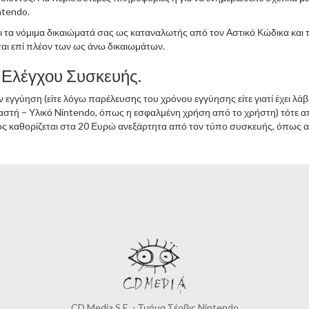
ntendo.
 τα νόμιμα δικαιώματά σας ως καταναλωτής από τον Αστικό Κώδικα και
αι επί πλέον των ως άνω δικαιωμάτων.
 Ελέγχου Συσκευής.
εγγύηση (είτε λόγω παρέλευσης του χρόνου εγγύησης είτε γιατί έχει λά
αστή – Υλικό Nintendo, όπως η εσφαλμένη χρήση από το χρήστη) τότε 
 καθορίζεται στα 20 Ευρώ ανεξάρτητα από τον τύπο συσκευής, όπως αυτό
CD Media S.E. - Τμήμα Σέρβις Nintendo