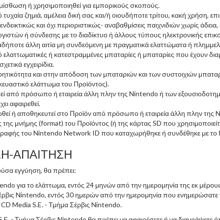
μίσθωση ή χρησιμοποιηθεί για εμπορικούς σκοπούς.
χαία ζημιά, αμέλεια δική σας και/ή οιουδήποτε τρίτου, κακή χρήση, επι
νδεικτικώς και όχι περιοριστικώς- αναβαθμίσεις παιχνιδιών χωρίς άδεια
λογιστών ή σύνδεσης με το διαδίκτυο ή άλλους τύπους ηλεκτρονικής επικ
ποιαδήποτε άλλη αιτία μη συνδεόμενη με πραγματικά ελαττώματα ή πλημμε
 ελαττωματικές ή κατεστραμμένες μπαταρίες ή μπαταρίες που έχουν δ
χετικά εγχειρίδια.
ητικότητα και στην απόδοση των μπαταριών και των συστοιχιών μπαταρ
κευαστικό ελάττωμα του Προϊόντος).
στεί από πρόσωπο ή εταιρεία άλλη πλην της Nintendo ή των εξουσιοδοτ
χει αφαιρεθεί.
ί ή αποθηκευτεί στο Προϊόν από πρόσωπο ή εταιρεία άλλη πλην της N
ς μνήμης (format) του Προϊόντος (ή της κάρτας SD που χρησιμοποιείται
ραφής του Nintendo Network ID που καταχωρήθηκε ή συνδέθηκε με το 
ΣΗ-ΑΠΑΙΤΗΣΗ
ούσα εγγύηση, θα πρέπει:
tendo για το ελάττωμα, εντός 24 μηνών από την ημερομηνία της εκ μέρου
Σέρβις Nintendo, εντός 30 ημερών από την ημερομηνία που ενημερώσατε 
CD Media S.E. - Τμήμα Σέρβις Nintendo.
S.E. - Τμήμα Σέρβις Nintendo θα πρέπει να αφαιρέσετε ή να διαγράψετε 