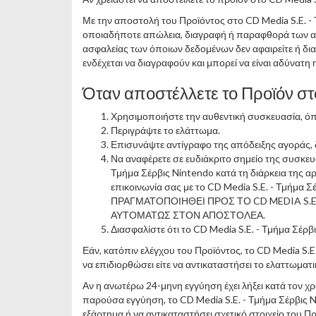
Με την αποστολή του Προϊόντος στο CD Media S.E. - 
οποιαδήποτε απώλεια, διαγραφή ή παραφθορά των αρχ
ασφαλείας των όποιων δεδομένων δεν αφαιρείτε ή δι
ενδέχεται να διαγραφούν και μπορεί να είναι αδύνατ
Όταν αποστέλλετε το Προϊόν στ
Χρησιμοποιήστε την αυθεντική συσκευασία, όπο
Περιγράψτε το ελάττωμα.
Επισυνάψτε αντίγραφο της απόδειξης αγοράς, δ
Να αναφέρετε σε ευδιάκριτο σημείο της συσκε
Τμήμα Σέρβις Nintendo κατά τη διάρκεια της α
επικοινωνία σας με το CD Media S.E. - Τμή
ΠΡΑΓΜΑΤΟΠΟΙΗΘΕΙ ΠΡΟΣ ΤΟ CD MEDIA S.E
ΑΥΤΟΜΑΤΩΣ ΣΤΟΝ ΑΠΟΣΤΟΛΕΑ.
Διασφαλίστε ότι το CD Media S.E. - Τμήμα Σέρ
Εάν, κατόπιν ελέγχου του Προϊόντος, το CD Media S.E. 
να επιδιορθώσει είτε να αντικαταστήσει το ελαττωματ
Αν η ανωτέρω 24-μηνη εγγύηση έχει λήξει κατά τον χ
παρούσα εγγύηση, το CD Media S.E. - Τμήμα Σέρβις Ni
εξάρτημα ή να αντικαταστήσει σχετικό στοιχείο του Π