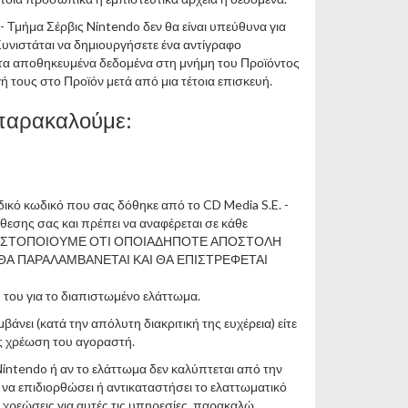
- Τμήμα Σέρβις Nintendo δεν θα είναι υπεύθυνα για
υνιστάται να δημιουργήσετε ένα αντίγραφο
, τα αποθηκευμένα δεδομένα στη μνήμη του Προϊόντος
 τους στο Προϊόν μετά από μια τέτοια επισκευή.
 παρακαλούμε:
ικό κωδικό που σας δόθηκε από το CD Media S.E. -
θεσης σας και πρέπει να αναφέρεται σε κάθε
. ΣΑΣ ΓΝΩΣΤΟΠΟΙΟΥΜΕ ΟΤΙ ΟΠΟΙΑΔΗΠΟΤΕ ΑΠΟΣΤΟΛΗ
ΘΑ ΠΑΡΑΛΑΜΒΑΝΕΤΑΙ ΚΑΙ ΘΑ ΕΠΙΣΤΡΕΦΕΤΑΙ
 του για το διαπιστωμένο ελάττωμα.
βάνει (κατά την απόλυτη διακριτική της ευχέρεια) είτε
ίς χρέωση του αγοραστή.
Nintendo ή αν το ελάττωμα δεν καλύπτεται από την
 να επιδιορθώσει ή αντικαταστήσει το ελαττωματικό
ε χρεώσεις για αυτές τις υπηρεσίες, παρακαλώ