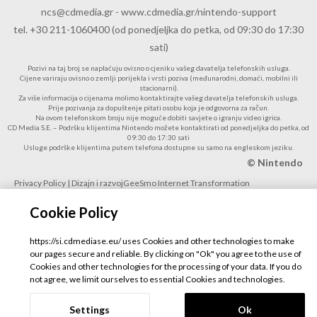
ncs@cdmedia.gr
-
www.cdmedia.gr/nintendo-support
tel. +30 211-1060400 (od ponedjeljka do petka, od 09:30 do 17:30
sati)
Pozivi na taj broj se naplaćuju ovisno o cjeniku vašeg davatelja telefonskih usluga.
Cijene variraju ovisno o zemlji porijekla i vrsti poziva (međunarodni, domaći, mobilni ili
stacionarni).
Za više informacija o cijenama molimo kontaktirajte vašeg davatelja telefonskih usluga.
Prije pozivanja za dopuštenje pitati osobu koja je odgovorna za račun.
Na ovom telefonskom broju nije moguće dobiti savjete o igranju video igrica.
CD Media S.E. – Podršku klijentima Nintendo možete kontaktirati od ponedjeljka do petka, od
09:30 do 17:30 sati
Usluge podrške klijentima putem telefona dostupne su samo na engleskom jeziku.
© Nintendo
Privacy Policy
| Dizajn i razvoj
GeeSmo Internet Transformation
Cookie Policy
https://si.cdmediase.eu/ uses Cookies and other technologies to make
our pages secure and reliable. By clicking on "Ok" you agree to the use of
Cookies and other technologies for the processing of your data. If you do
not agree, we limit ourselves to essential Cookies and technologies.
Settings
Ok