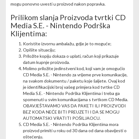
mogu ponovno uvesti u proizvod nakon popravka.
Prilikom slanja Proizvoda tvrtki CD
Media S.E. - Nintendo Podrška
Klijentima:
Koristite izvornu ambalažu, gdje je to moguće;
Opišite situaciju;
Priložite kopiju dokaza o uplati, račun koji prikazuje
datum kupnje proizvoda.
Molimo priložite jedinstveni kod, koji vam je omogućio
CD Media S.E. - Nintendo za vrijeme prve komunikacije,
na svakom dokumentu / paketu koje šaljete. Ovaj kod
je identifikacijski broj vašeg primjera kod tvrtke CD
Media S.E. - Nintendo Podrška Klijentima i treba ga
spomenuti u svim komunikacijama s tvrtkom CD Media.
OBAVJEŠTAVAMO VAS DA PAKETI ILI PROIZVODI
BEZ KODA NEĆE BITI PREUZETI I DA SE MOGU
AUTOMATSKI VRATITI POŠILJAOCU.
CD Media S.E. - Nintendo Podrška Klijentima mora
proizvod primiti u roku od 30 dana od dana obavijesti o
oštećenju.