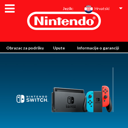
Jezik:
Hrvatski
Obrazac za podršku
Upute
Informacije o garanciji
Odlaganje i recikliranje
Informacije o eko-dizajnu konzole