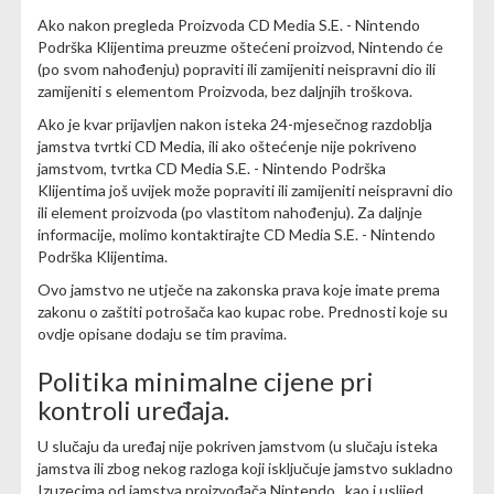
Ako nakon pregleda Proizvoda CD Media S.E. - Nintendo
Podrška Klijentima preuzme oštećeni proizvod, Nintendo će
(po svom nahođenju) popraviti ili zamijeniti neispravni dio ili
zamijeniti s elementom Proizvoda, bez daljnjih troškova.
Ako je kvar prijavljen nakon isteka 24-mjesečnog razdoblja
jamstva tvrtki CD Media, ili ako oštećenje nije pokriveno
jamstvom, tvrtka CD Media S.E. - Nintendo Podrška
Klijentima još uvijek može popraviti ili zamijeniti neispravni dio
ili element proizvoda (po vlastitom nahođenju). Za daljnje
informacije, molimo kontaktirajte CD Media S.E. - Nintendo
Podrška Klijentima.
Ovo jamstvo ne utječe na zakonska prava koje imate prema
zakonu o zaštiti potrošača kao kupac robe. Prednosti koje su
ovdje opisane dodaju se tim pravima.
Politika minimalne cijene pri
kontroli uređaja.
U slučaju da uređaj nije pokriven jamstvom (u slučaju isteka
jamstva ili zbog nekog razloga koji isključuje jamstvo sukladno
Izuzecima od jamstva proizvođača Nintendo , kao i uslijed