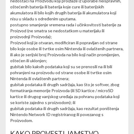
nedostaci na Proizvodu koji proizlaze iz uporabe neispravnih,
oštećenih baterija ili baterija koje cure ili baterijskih
akumulatora ili bilo kojih drugih baterija ili akumulatora koji
nisu u skladu s određenim uputama.
postupno smanjenje vremena rada i učinkovitosti baterije za
Proizvod (ne smatra se nedostatkom u materijalu ili
proizvodnji Proizvoda);
Proizvod koji je otvaran, modificiran ili popravljan od strane
bilo koje osobe ili tvrtke osim Nintenda ili ovlaštenih partnera,
ili ako je serijski broj Proizvoda na bilo koji način promijenjen,
oštećen ili uklonjen;
gubitak bilo kakvih podataka koji su se prenosili na ili bili
pohranjeni na proizvodu od strane osobe ili tvrtke osim
Nintenda ili ovlaštenih partnera;
gubitak podataka ili drugih sadržaja, kao što je softver, zbog
formatiranja memorije Proizvoda (ili SD kartice / microSD
kartice ili drugog vanjskog uređaja za pohranu podataka koji
se koriste zajedno s proizvodom); ili
gubitak podataka ili drugih sadržaja, kao rezultat poništenja
Nintendo Network ID registriranog ili povezanog s
Proizvodom.
KAKO PROVESTI JAMSTVO