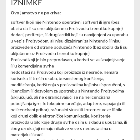
IZNIMKE
Ovo jamstvo ne pokriva:
softver (koji nije Nintendo operativni softver) ili igre (bez
obzira da li su one uključene u Proizvod u trenutku kupnje)
dodaci, periferije, ili drugi artikli koji su namijenjeni za uporabu
u vezi s Proizvodom, ali nisu dizajnirani za Nintendo ili nisu
proizvedeni od strane poduzeća Nintendo (bez obzira da li su
uključene uz Proizvod u trenutku kupnje)
Proizvod koji je bio preprodavan, a koristi se za iznajmljivanje
ili u komercijalne svrhe
nedostaci na Proizvodu koji proizlaze iz nesreće, nemara
korisnika ili trećih osoba, besmislenog korištenja,
modificiranja, korištenja s proizvodima koji nisu isporučeni, s
licencijom ili dozvolom za upotrebu s Nintendo Proizvodima
(uključujući, ali ne ograničavajući se na nelicencirana
poboljšanja igre, fotokopirne uređaje, adaptere, napajanja ili
nelicencirani pribor), računalni virusi ili Internet veze ili bilo
koji drugi oblik elektroničke komunikacije, korištenje
proizvoda u bilo koje druge svrhe osim u skladu s uputama, ili
zbog uzroka joji nimaju nikakve veze s nedostacima u
materijalu i izradi.