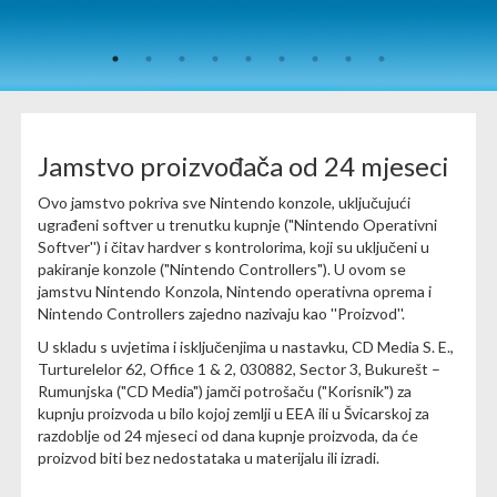
Jamstvo proizvođača od 24 mjeseci
Ovo jamstvo pokriva sve Nintendo konzole, uključujući
ugrađeni softver u trenutku kupnje ("Nintendo Operativni
Softver'') i čitav hardver s kontrolorima, koji su uključeni u
pakiranje konzole ("Nintendo Controllers"). U ovom se
jamstvu Nintendo Konzola, Nintendo operativna oprema i
Nintendo Controllers zajedno nazivaju kao ''Proizvod''.
U skladu s uvjetima i isključenjima u nastavku, CD Media S. E.,
Turturelelor 62, Office 1 & 2, 030882, Sector 3, Bukurešt –
Rumunjska ("CD Media") jamči potrošaču ("Korisnik") za
kupnju proizvoda u bilo kojoj zemlji u EEA ili u Švicarskoj za
razdoblje od 24 mjeseci od dana kupnje proizvoda, da će
proizvod biti bez nedostataka u materijalu ili izradi.