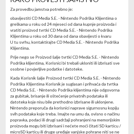
Za provedbu jamstva potrebno je:
obavijestiti CD Media S.E. - Nintendo Podrška Klijentima o
greškama u roku od 24 mjeseci od dana kupnje proizvoda i
vratiti proizvod tvrtki CD Media S.E. - Nintendo Podrška
Klijentima u roku od 30 dana od dana obavijesti o kvaru
U tu svrhu, kontaktirajte CD Media S.E. - Nintendo Podrška
Klijentima.
Prije nego se Proizvod šalje tvrtki CD Media S.E. - Nintendo
Podrška klijentima, Korisnici bi trebali ukloniti ili izbrisati sve
osobne i povjerljive podatke i datoteke.
Kada Korisnik šalje Proizvod tvrtki CD Media S.E. - Nintendo
Podrška Klijentima Korisnik je suglasan i prihvaća da tvrtka
CD Media S.E. - Nintendo Podrška klijentima nije odgovorna
za gubitak, brisanje ili oštećenje privatnih podataka ili
datoteka koje nisu bile prethodno izbrisane ili uklonjene.
Nintendo preporuča da korisnici naprave sigurnosnu kopiju
svih podataka koje treba. Imajte na umu da, ovisno o načinu
popravka, podaci ili drugi sadržaji pohranjeni na memorijskim
proizvoda mogu biti izbrisani i nećete moći čitati SD karticu /
microSD karticu ili druge uređaje vanjske pohrane niti se ne