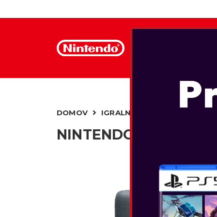
NINTENDO
IGR
DOMOV
IGRALNI PRIPOMOČKI
POL
NINTENDO SWITCH JO