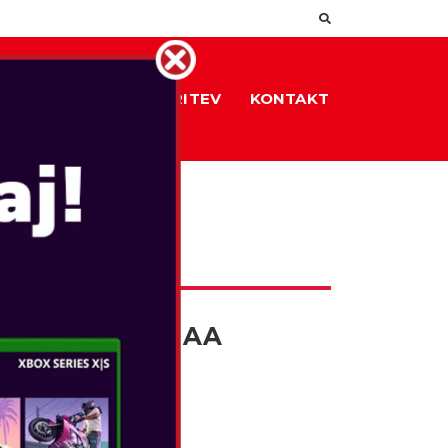
DOKUMENTI
STORITEV
KONTAKT
IR
TCH JOY-CON AA
 PAIR
WITCH LITE