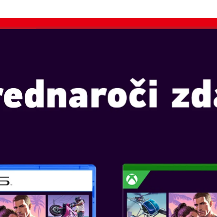
E
IGRALNE KONZOLE
IGRALNI PRIPOMOČKI
NILEC, POLNILEC, POLNILEC
Y-CON AA BATTERY PACK PA
NINTENDO SWI
BATTERY PACK
Igralne konzole: SWITCH, S