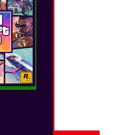
tery pack pair.
POLNILEC