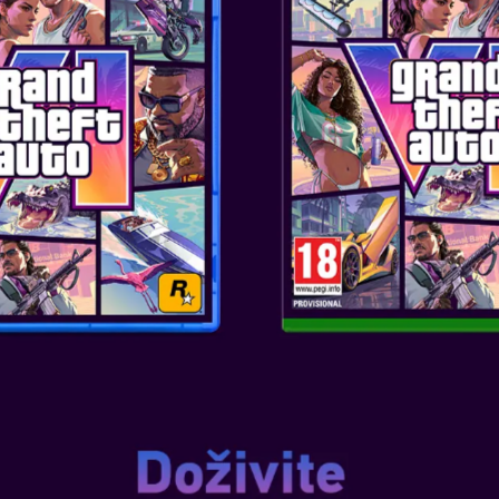
Nintendo Switch Joy-Con AA bat
SKU
: ACC.NSW- 0019
Žanr
: POLNILEC, POLNILEC, 
Založnik
: NINTENDO