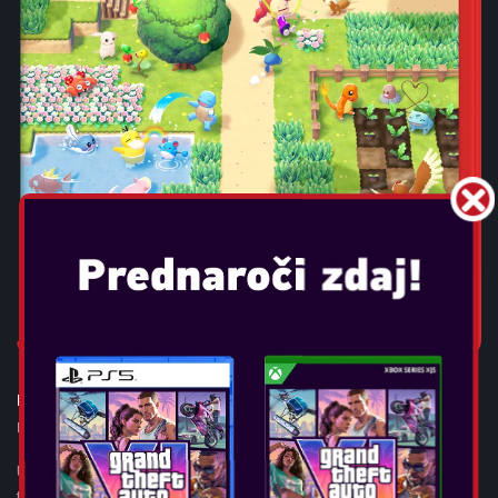
POKÉMON POKOPIA
Datum izida:
mar 5, 2026
Ustvarite prijetna mesta s Pokémoni! Uživajte v umirjenem
tempu življenja v Pokémon Pokopia – sproščujoči simulaciji