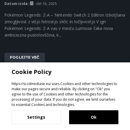
Datum izida:
okt 16, 2025
Pokémon Legends: Z-A – Nintendo Switch 2 Edition Izboljšana
zmogljivost z višjo hitrostjo sličic in ločljivostjo V igri
Pokémon Legends: Z-A vas v mestu Lumiose čaka nova
ambiciozna pustolovščina, k...
POGLEJTE VEČ
Cookie Policy
https://si.cdmediase.eu/ uses Cookies and other technologies to
make our pages secure and reliable. By clicking on "Ok" you
agree to the use of Cookies and other technologies for the
processing of your data. If you do not agree, we limit ourselves
to essential Cookies and technologies.
Settings
Ok