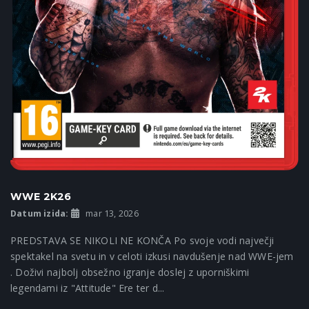
WWE 2K26
Datum izida:
mar 13, 2026
PREDSTAVA SE NIKOLI NE KONČA Po svoje vodi največji
spektakel na svetu in v celoti izkusi navdušenje nad WWE-jem
. Doživi najbolj obsežno igranje doslej z uporniškimi
legendami iz "Attitude" Ere ter d...