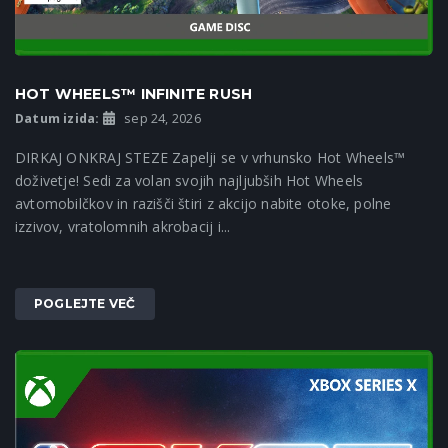
HOT WHEELS™ INFINITE RUSH
Datum izida:
sep 24, 2026
DIRKAJ ONKRAJ STEZE Zapelji se v vrhunsko Hot Wheels™
doživetje! Sedi za volan svojih najljubših Hot Wheels
avtomobilčkov in razišči štiri z akcijo nabite otoke, polne
izzivov, vratolomnih akrobacij i...
POGLEJTE VEČ