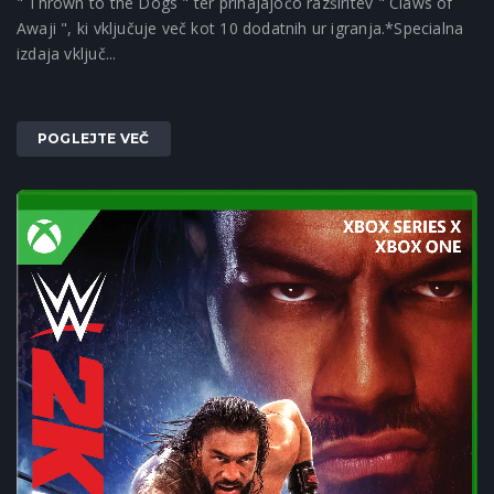
" Thrown to the Dogs " ter prihajajočo razširitev " Claws of
Awaji ", ki vključuje več kot 10 dodatnih ur igranja.*Specialna
izdaja vključ...
POGLEJTE VEČ