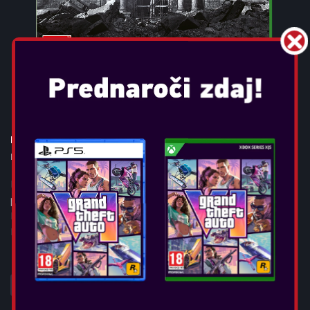
RESIDENT EVIL 9: REQUIEM
Datum izida:
feb 27, 2026
PREGLED IGRE Resident Evil™ Requiem, deveti in najbolj
poglobljen glavni del legendarne serije grozljivk za preživetje
Resident Evil™, izide 27. februarja 2026 na PlayStation®5,
Nintendo Switch™ 2, Xb...
POGLEJTE VEČ