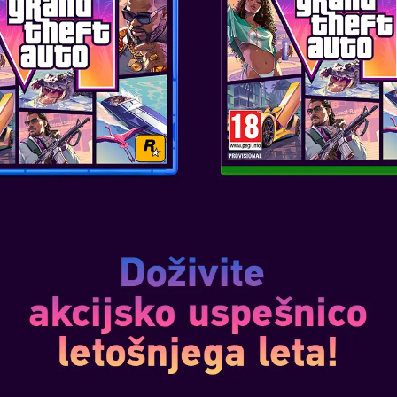
dec 10, 2020
7 se osredotoča na pripoved
najbolj živahni in nevarni
dnosti – Night City. Igra sledi
plačanca v novem svetu
boljšanih bojevnikov...
VEČ
1
ion