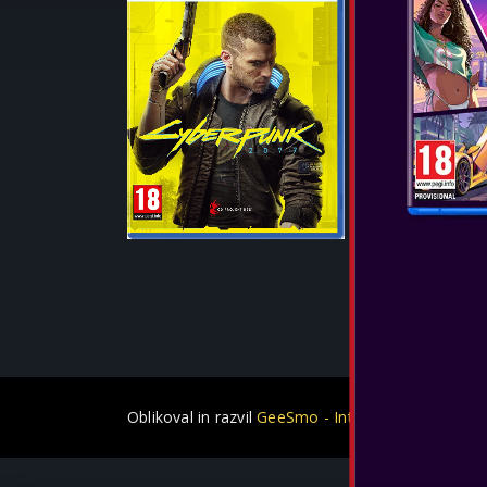
Datum izida:
Cyberpunk 207
in se odvija v 
metropoli priho
zgodbi V-ja, 
kibernetsko iz
POGLEJTE 
Oblikoval in razvil
GeeSmo - Internet Transformat