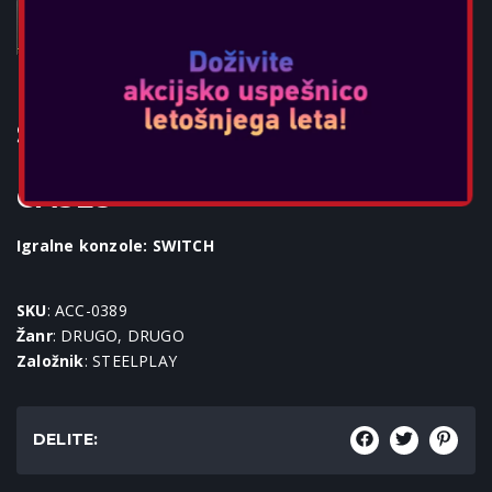
STEELPLAY 11 IN 1 CARRY &
PROTECT KIT + 2 FREE JOYPAD
CASES
Igralne konzole: SWITCH
SKU
: ACC-0389
Žanr
: DRUGO, DRUGO
Založnik
: STEELPLAY
DELITE: