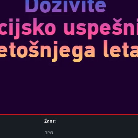
Žanr:
RPG