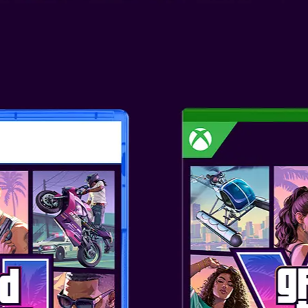
MARIO + RABB
Datum izida: avg 29, 2017
Izberite izdajo:
SKU
: NSW-0433
Žanr
: RPG
Založnik
: UBISOFT