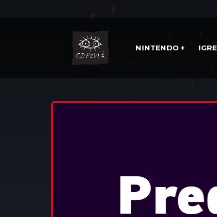
NINTENDO
IGR
DOMOV
IGRE
RPG
MARIO + RABBIDS K