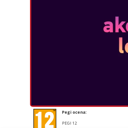
DELITE:
Pegi ocena:
PEGI 12