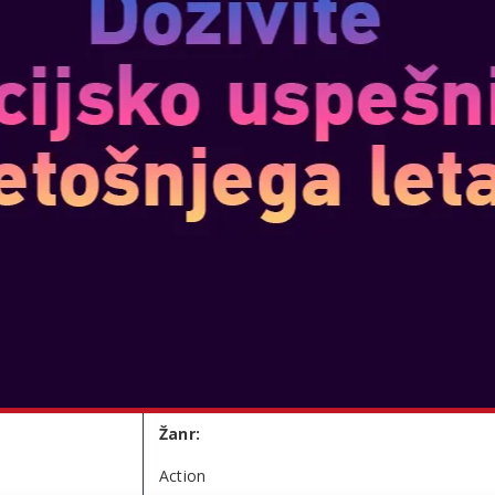
Žanr:
Action