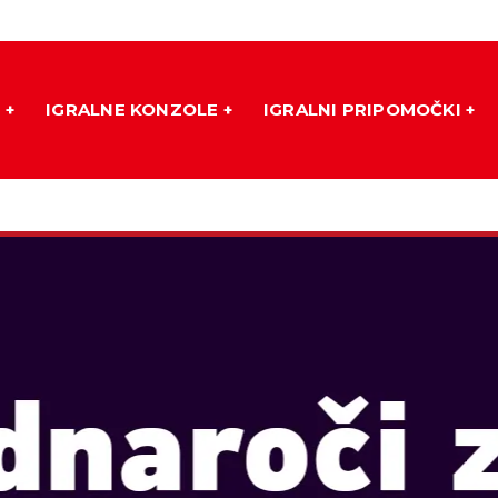
E
IGRALNE KONZOLE
IGRALNI PRIPOMOČKI