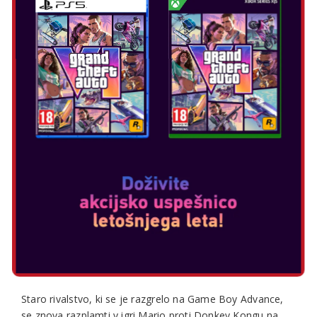
MARIO VS DONKEY KONG
Datum izida: feb 16, 2024
Izberite izdajo:
"
IGRAČE SO SPET V MESTU
Staro rivalstvo, ki se je razgrelo na Game Boy Advance,
se znova razplamti v igri Mario proti Donkey Kongu na