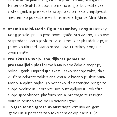
Nintendo Switch. S popolnoma novo grafiko, rešite vse
vrste ugank in preizkusite svojo platformsko iznajdljivost,
medtem ko poskušate vrniti ukradene figurice Mini-Mario.
Vzemite Mini-Mario figurice Donkey Kongu!
Donkey
Kong je želel priljubljeno novo igračo Mini-Mario, a so vse
razprodane. Zato je vlomil v tovarno, kjer jih izdelujejo, in
jih veliko ukradel! Mario mora uloviti Donkey Konga in
vrniti igrače.
Preizkusite svojo iznajdljivost pamet na
preseneljivih platformah.
Na Maria čakajo stopnje,
polne ugank. Napredujte skozi vsako stopnjo tako, da s
ključem odprete zaklenjena vrata, v katerih je skrit Mini-
Mario. Najdite najboljšo pot tako, da natančno preglejte
svojo okolico in uporabite svojo iznajdljivost. Pokažite
svoje sposobnosti platformiranja, premagajte različne
ovire in rešite vsako od ukradenih igrač.
To igro lahko igrata dva!
Predajte krmilnik drugemu
igralcu in si pomagajta v lokalnem co-op načinu. Če