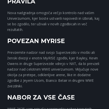
PRAVILA
Nova nadgradnja omogoča večjo kontrolo nad vašim
Univerzumom, kjer boste ustvarili napovedi in izbirali, kaj
se bo zgodilo, ter uživali v novih zgodbicah in več
rezultatih.
POVEZAN MYRISE
Prevzemite nadzor nad svojo Superzvezdo v moški ali
ženski diviziji v enotni MyRISE zgodbi, kjer Bayley, Kevin
Owens in druge Superzvezde vdrejo v NXT, da bi prevzeli
nadzor nad celotnim WWE univerzumom. Vključuje nove
okolja za pretepe, odklenljive arene, like in dodatne
zgodbe z Jeyem Usom, Bianco Belair in drugimi WWE
zvezdniki.
NABOR ZA VSE ČASE
WWE 2K25 vam prinaša neprimerljiv nabor trenutnih