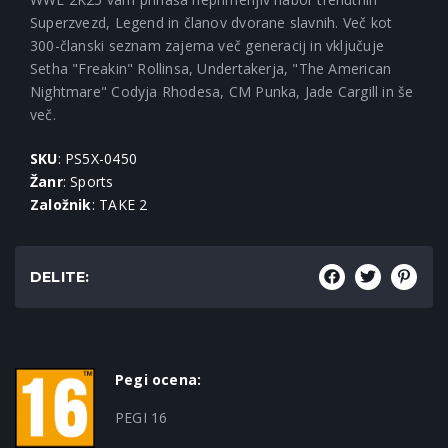
Superzvezd, Legend in članov dvorane slavnih. Več kot
300-članski seznam zajema več generacij in vključuje
Setha "Freakin" Rollinsa, Undertakerja, "The American
Nightmare" Codyja Rhodesa, CM Punka, Jade Cargill in še
več.
SKU
: PS5X-0450
Žanr
: Sports
Založnik
: TAKE 2
DELITE:
Pegi ocena:
PEGI 16