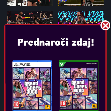
WWE 2K25
Datum izida: mar 14, 2025
Izberite izdajo:
2K SHOWCASE: DYNASTIJA
BLOODLINE
Popolnoma nov Showcase ki ga vodi “The Wiseman” Paul
Heyman, slavi eno najbolj zgodovinskih družinskih dinastij
v rokoborbi. Ponovno doživite legendarne obračune ali