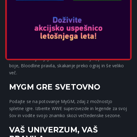
sanjske dvoboje med Bloodline-om in WWE
Superzvezdami ter Legendami.
RAZŠIRJENA IGRALNA
MEHANIKA
V WWE 2K so prvič možni boji med spoloma! Dodatne
možnosti vključujejo vrnitev verižnih bojev, podzemne
boje, Bloodline pravila, skakanje preko ograj in še veliko
več.
MYGM GRE SVETOVNO
Podajte se na potovanje MyGM, zdaj z možnostjo
spletne igre. Izberite WWE superzvezde in legende za svoj
šov in vodite svojo znamko skozi večtedenske sezone.
VAŠ UNIVERZUM, VAŠ