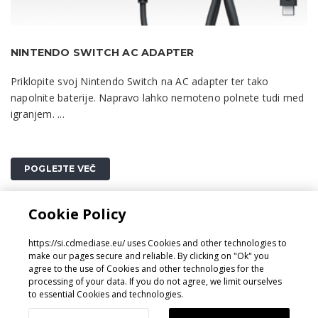
NINTENDO SWITCH AC ADAPTER
Priklopite svoj Nintendo Switch na AC adapter ter tako
napolnite baterije. Napravo lahko nemoteno polnete tudi med
igranjem. ...
POGLEJTE VEČ
Cookie Policy
1
https://si.cdmediase.eu/ uses Cookies and other technologies to
make our pages secure and reliable. By clicking on "Ok" you
agree to the use of Cookies and other technologies for the
processing of your data. If you do not agree, we limit ourselves
Oblikoval in razvil
GeeSmo - Internet Transformation
to essential Cookies and technologies.