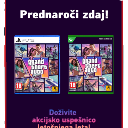
namiznem načinu. S priročnim vmesnikom za izmenični
napajalnik na strani, nas...
POGLEJTE VEČ
NINTENDO SWITCH DOCK SET