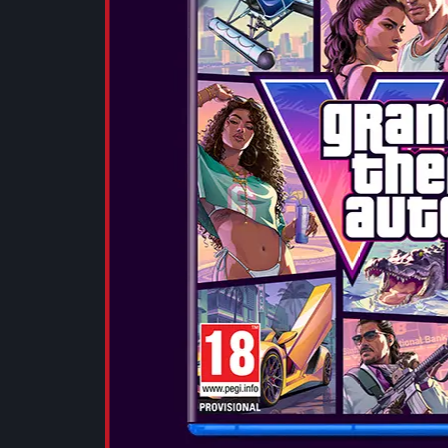
Datum izida:
...
POGLEJTE 
THE CREW 
Datum izida:
...