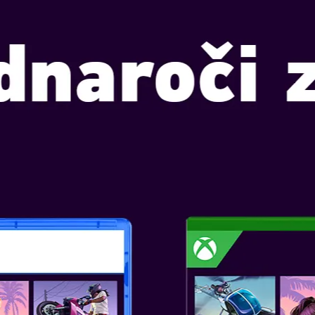
Y’S GHOST RECON
T
okt 4, 2019
VEČ
EW DAWN