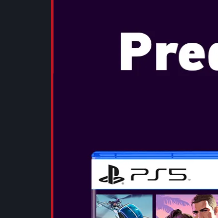
TOM CLANC
BREAKPOIN
Datum izida:
...
POGLEJTE 
FAR CRY N