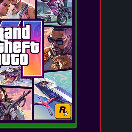
Datum izida:
okt 5, 2018
...
POGLEJTE VEČ
FAR CRY 5
Datum izida:
mar 27, 2018
...