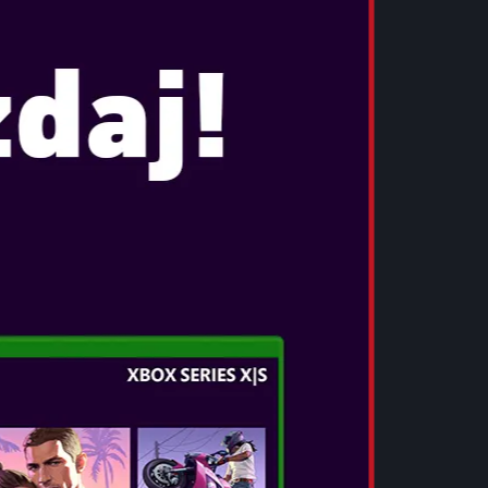
TOM CLANCY'S THE DIVISION 2
Datum izida:
mar 15, 2019
...
POGLEJTE VEČ
ASSASSIN'S CREED ODYSSEY