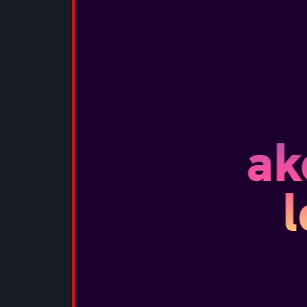
POGLEJTE 
MARIO + RA
Datum izida:
...
POGLEJTE 