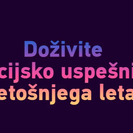
VEČ
BBIDS KINGDOM BATTLE
avg 29, 2017
VEČ