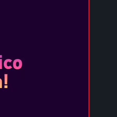
POGLEJTE VEČ
GHOST RECON WILDLANDS
Datum izida:
mar 7, 2017
...
POGLEJTE VEČ