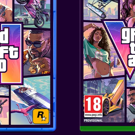
feb 15, 2019
VEČ
2
jun 29, 2018